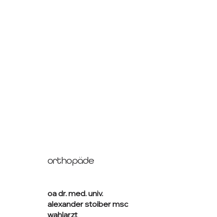
orthopäde
oa dr. med. univ.
alexander stoiber msc
wahlarzt