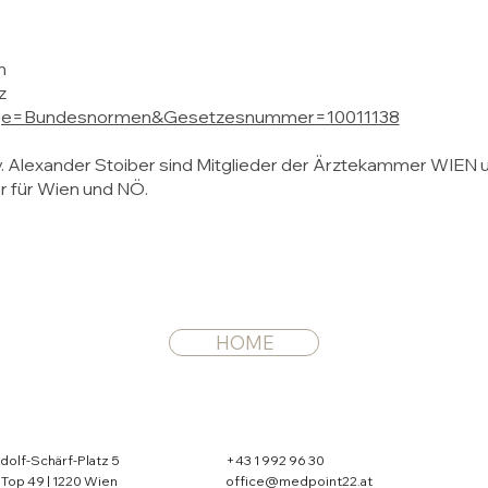
n
z
bfrage=Bundesnormen&Gesetzesnummer=10011138
niv. Alexander Stoiber sind Mitglieder der Ärztekammer WIE
r für Wien und NÖ.
HOME
olf-Schärf-Platz 5
+43 1 992 96 30
| Top 49 | 1220 Wien
office@medpoint22.at