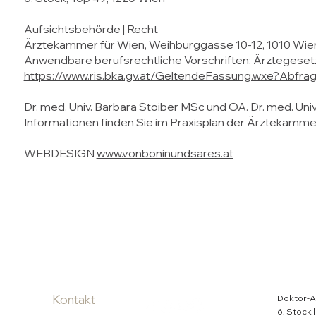
Aufsichtsbehörde | Recht
Ärztekammer für Wien, Weihburggasse 10-12, 1010 Wie
Anwendbare berufsrechtliche Vorschriften: Ärztegeset
https://www.ris.bka.gv.at/GeltendeFassung.wxe?A
Dr. med. Univ. Barbara Stoiber MSc und OA. Dr. med. U
Informationen finden Sie im Praxisplan der Ärztekamme
WEBDESIGN
www.vonboninundsares.at
Kontakt
Doktor-Ad
6. Stock 